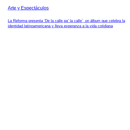
Arte y Espectáculos
La Reforma presenta ‘De la calle pa’ la calle’, un álbum que celebra la
identidad latinoamericana y lleva esperanza a la vida cotidiana