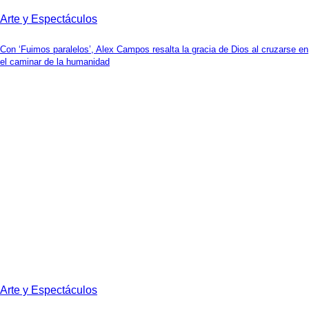
Arte y Espectáculos
Con ‘Fuimos paralelos’, Alex Campos resalta la gracia de Dios al cruzarse en
el caminar de la humanidad
Arte y Espectáculos