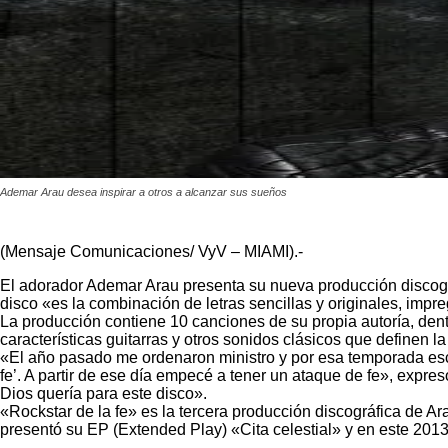
Ademar Arau desea inspirar a otros a alcanzar sus sueños
(Mensaje Comunicaciones/ VyV – MIAMI).-
El adorador Ademar Arau presenta su nueva producción discográfi
disco «es la combinación de letras sencillas y originales, impr
La producción contiene 10 canciones de su propia autoría, den
características guitarras y otros sonidos clásicos que definen l
«El año pasado me ordenaron ministro y por esa temporada escu
fe’. A partir de ese día empecé a tener un ataque de fe», expre
Dios quería para este disco».
«Rockstar de la fe» es la tercera producción discográfica de A
presentó su EP (Extended Play) «Cita celestial» y en este 201