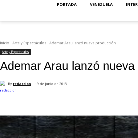
PORTADA
VENEZUELA
INTE
Inicio
Arte y Espectáculos
Ademar Arau lanzó nueva producción
Arte y Espectáculos
Ademar Arau lanzó nueva 
By
redaccion
19 de junio de 2013
Cuota