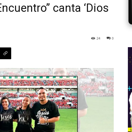
ncuentro” canta ‘Dios
24
0