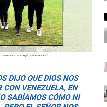
oco de merengue con picante mexicano”
S DIJO QUE DIOS NOS
R CON VENEZUELA, EN
O SABÍAMOS CÓMO NI
, PERO EL SEÑOR NOS