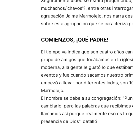
Seguramente usted se estará preguntando, 
muchachos/‘chavos’?, entre otras interrogant
agrupación Jaime Marmolejo, nos narra desd
sobre esta agrupación que se caracteriza po
COMIENZOS, ¡QUÉ PADRE!
El tiempo ya indica que son cuatro años c
grupo de amigos que tocábamos en la igle
moderna, a la gente le gustó lo que estába
eventos y fue cuando sacamos nuestro prim
empezó a llevar por diferentes lados, son 1
Marmolejo.
El nombre se debe a su congregación: “Pu
cambiarlo, pero las palabras que recibimos 
llamamos así porque realmente eso es lo qu
presencia de Dios”, detalló