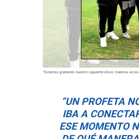
“Estamos grabando nuestro siguiente disco, traemos un p
“UN PROFETA NO
IBA A CONECTA
ESE MOMENTO N
DE QUÉ MANERA