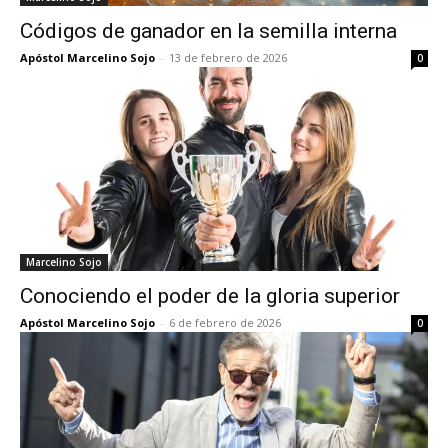
Códigos de ganador en la semilla interna
Apóstol Marcelino Sojo
-
13 de febrero de 2026
0
Marcelino Sojo
Conociendo el poder de la gloria superior
Apóstol Marcelino Sojo
-
6 de febrero de 2026
0