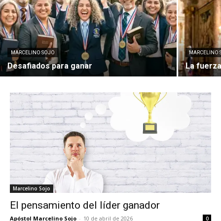
MARCELINO SOJO
MARCELINO 
Desafiados para ganar
La fuerza
Marcelino Sojo
El pensamiento del líder ganador
Apóstol Marcelino Sojo
-
10 de abril de 2026
0