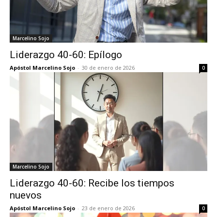
Marcelino Sojo
Liderazgo 40-60: Epílogo
Apóstol Marcelino Sojo
-
30 de enero de 2026
0
Marcelino Sojo
Liderazgo 40-60: Recibe los tiempos
nuevos
Apóstol Marcelino Sojo
-
23 de enero de 2026
0