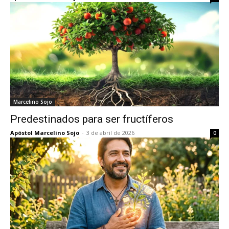
Marcelino Sojo
Predestinados para ser fructíferos
Apóstol Marcelino Sojo
-
3 de abril de 2026
0