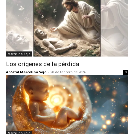
Marcelino Sojo
Los orígenes de la pérdida
Apóstol Marcelino Sojo
-
20 de febrero de 2026
0
Marcelino Sojo