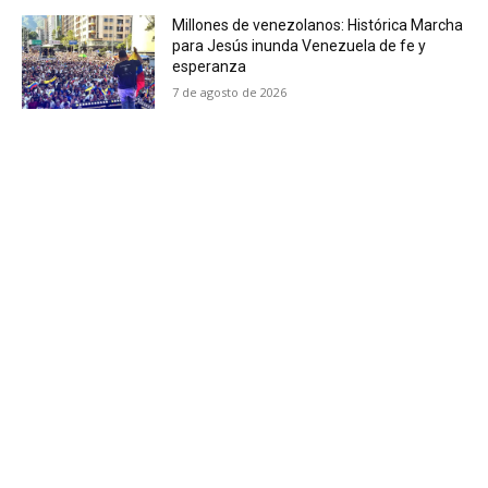
Millones de venezolanos: Histórica Marcha
para Jesús inunda Venezuela de fe y
esperanza
7 de agosto de 2026