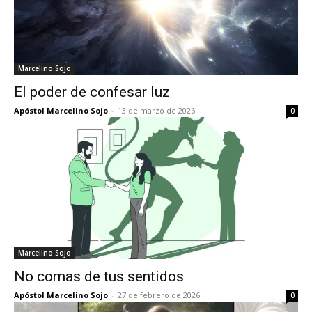
Marcelino Sojo
El poder de confesar luz
Apóstol Marcelino Sojo
-
13 de marzo de 2026
0
Marcelino Sojo
No comas de tus sentidos
Apóstol Marcelino Sojo
-
27 de febrero de 2026
0