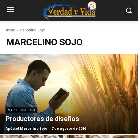
Inicio
Marcelino Sojo
MARCELINO SOJO
MARCELINO SOJO
Productores de diseños
Apóstol Marcelino Sojo
-
7 de agosto de 2026