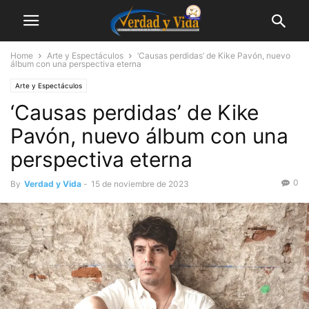
Home
Arte y Espectáculos
‘Causas perdidas’ de Kike Pavón, nuevo
álbum con una perspectiva eterna
Arte y Espectáculos
‘Causas perdidas’ de Kike
Pavón, nuevo álbum con una
perspectiva eterna
0
By
Verdad y Vida
-
15 de noviembre de 2023