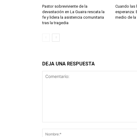
Pastor sobreviviente de la
Cuando las l
devastación en La Guaira rescata la
esperanza: 
fe y lidera la asistencia comunitaria
medio de la
tras la tragedia
DEJA UNA RESPUESTA
Comentario: