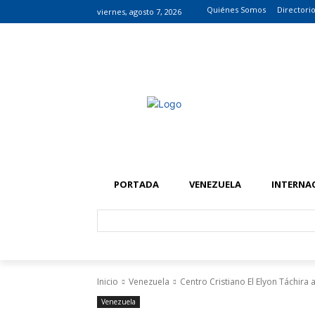
Quiénes Somos
Directori
viernes, agosto 7, 2026
PORTADA
VENEZUELA
INTERNA
Inicio
Venezuela
Centro Cristiano El Elyon Táchira 
Venezuela