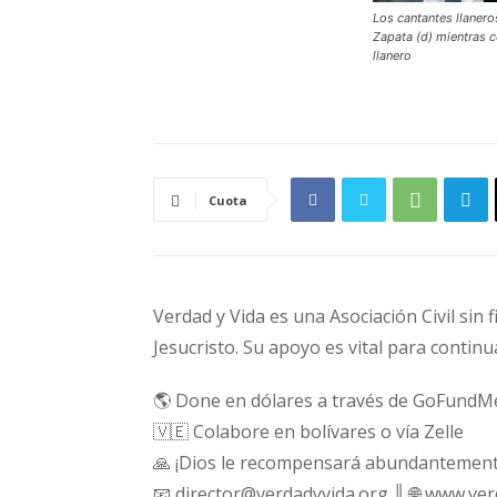
Los cantantes llanero
Zapata (d) mientras c
llanero
Cuota
Verdad y Vida es una Asociación Civil sin 
Jesucristo. Su apoyo es vital para continu
🌎 Done en dólares a través de GoFundM
🇻🇪 Colabore en bolívares o vía Zelle
🙏 ¡Dios le recompensará abundantement
📧 director@verdadyvida.org ║ 🌐 www.ve