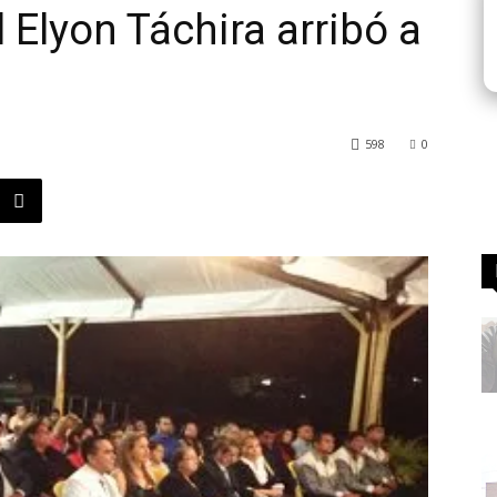
l Elyon Táchira arribó a
598
0