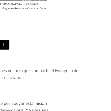
s Rafael Alvarado (i) y Enrique
ontrapunteaban durante el atardecer
fines de lucro que comparte el Evangelio de
ar esta labor.
e
e por apoyar esta misión!
rdadyvida.org 📍 Venezuela