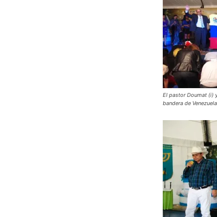
El pastor Doumat (i) 
bandera de Venezuela