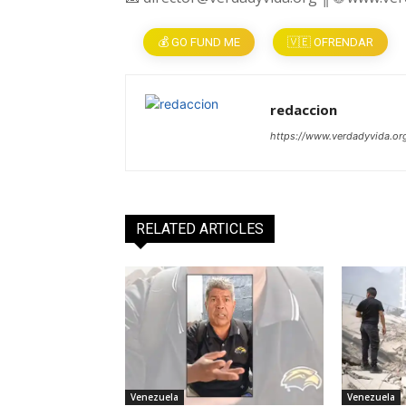
💰 GO FUND ME
🇻🇪 OFRENDAR
redaccion
https://www.verdadyvida.or
RELATED ARTICLES
Venezuela
Venezuela