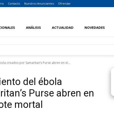
rio
Contacto
Nuestros Anunciantes
Ofrendar
CIONALES
ANÁLISIS
ACTUALIDAD
NOVEDADES
ola creados por Samaritan’s Purse abren en el...
iento del ébola
itan’s Purse abren en
rote mortal