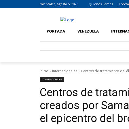
miércoles, agosto 5, 2026
Quiénes Somos
Directo
PORTADA
VENEZUELA
INTERNA
Inicio
Internacionales
Centros de tratamiento del éb
Internacionales
Centros de tratam
creados por Samar
el epicentro del b