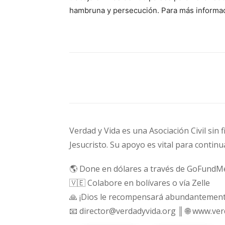
hambruna y persecución. Para más informac
Cuota
Verdad y Vida es una Asociación Civil sin 
Jesucristo. Su apoyo es vital para continu
🌎 Done en dólares a través de GoFundM
🇻🇪 Colabore en bolívares o vía Zelle
🙏 ¡Dios le recompensará abundantement
📧 director@verdadyvida.org ║ 🌐 www.ve