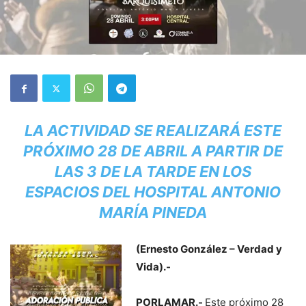
LA ACTIVIDAD SE REALIZARÁ ESTE
PRÓXIMO 28 DE ABRIL A PARTIR DE
LAS 3 DE LA TARDE EN LOS
ESPACIOS DEL HOSPITAL ANTONIO
MARÍA PINEDA
(Ernesto González – Verdad y
Vida).-
PORLAMAR.-
Este próximo 28