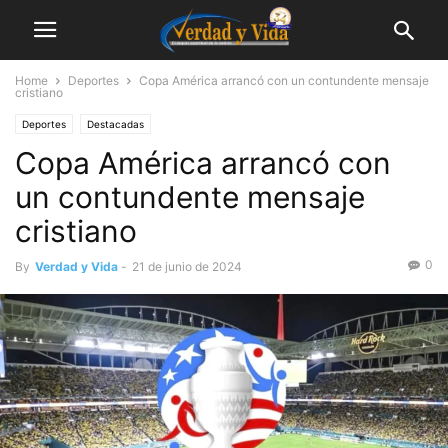
Home
Deportes
Copa América arrancó con un contundente mensaje
cristiano
Deportes
Destacadas
Copa América arrancó con
un contundente mensaje
cristiano
0
By
Verdad y Vida
-
21 de junio de 2024