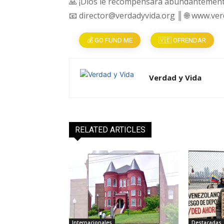
🙏 ¡Dios le recompensará abundantement
📧 director@verdadyvida.org ║ 🌐 www.ve
💰 GO FUND ME
🇻🇪 OFRENDAR
Verdad y Vida
RELATED ARTICLES
Internacionales
Destacadas