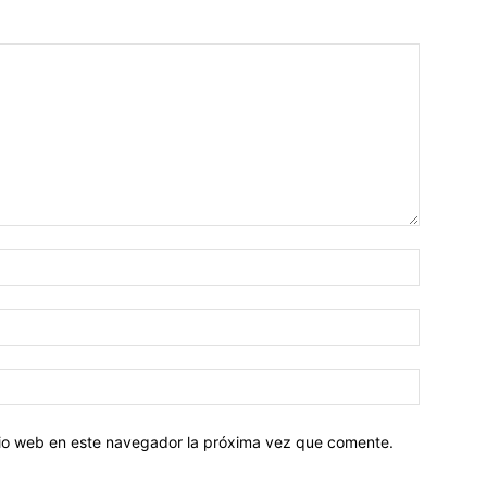
Nombre:
Correo
electróni
Sitio
web:
itio web en este navegador la próxima vez que comente.