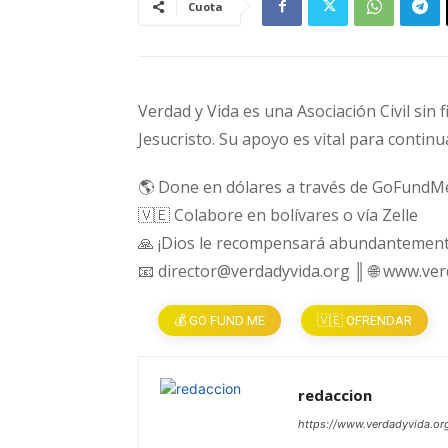
Cuota
Verdad y Vida es una Asociación Civil sin 
Jesucristo. Su apoyo es vital para continu
🌎 Done en dólares a través de GoFundM
🇻🇪 Colabore en bolívares o vía Zelle
🙏 ¡Dios le recompensará abundantement
📧 director@verdadyvida.org ║ 🌐 www.ve
💰 GO FUND ME
🇻🇪 OFRENDAR
redaccion
https://www.verdadyvida.or