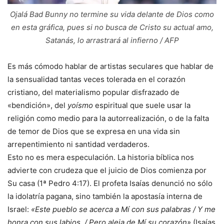
Ojalá Bad Bunny no termine su vida delante de Dios como
en esta gráfica, pues si no busca de Cristo su actual amo,
Satanás, lo arrastrará al infierno / AFP
Es más cómodo hablar de artistas seculares que hablar de
la sensualidad tantas veces tolerada en el corazón
cristiano, del materialismo popular disfrazado de
«bendición», del
yoísmo
espiritual que suele usar la
religión como medio para la autorrealización, o de la falta
de temor de Dios que se expresa en una vida sin
arrepentimiento ni santidad verdaderos.
Esto no es mera especulación. La historia bíblica nos
advierte con crudeza que el juicio de Dios comienza por
Su casa (1ª Pedro 4:17). El profeta Isaías denunció no sólo
la idolatría pagana, sino también la apostasía interna de
Israel:
«Este pueblo se acerca a Mí con sus palabras / Y me
honra con sus labios, / Pero aleja de Mí su corazón»
(Isaías