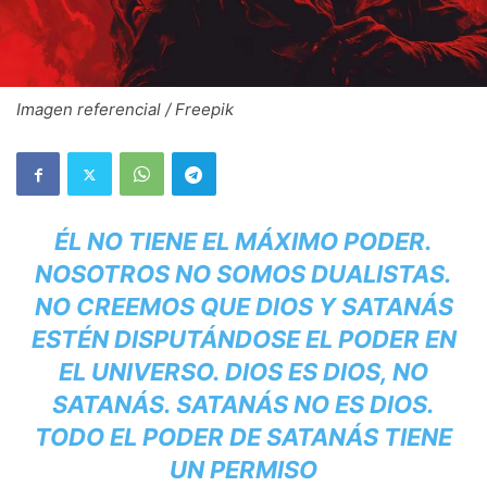
Imagen referencial / Freepik
ÉL NO TIENE EL MÁXIMO PODER.
NOSOTROS NO SOMOS DUALISTAS.
NO CREEMOS QUE DIOS Y SATANÁS
ESTÉN DISPUTÁNDOSE EL PODER EN
EL UNIVERSO. DIOS ES DIOS, NO
SATANÁS. SATANÁS NO ES DIOS.
TODO EL PODER DE SATANÁS TIENE
UN PERMISO