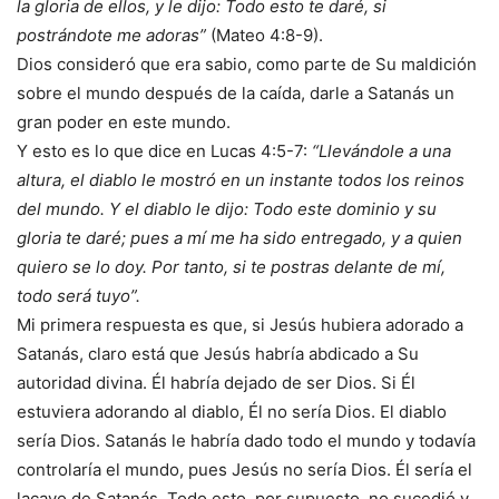
la gloria de ellos, y le dijo: Todo esto te daré, si
postrándote me adoras”
(Mateo 4:8-9).
Dios consideró que era sabio, como parte de Su maldición
sobre el mundo después de la caída, darle a Satanás un
gran poder en este mundo.
Y esto es lo que dice en Lucas 4:5-7:
“Llevándole a una
altura, el diablo le mostró en un instante todos los reinos
del mundo. Y el diablo le dijo: Todo este dominio y su
gloria te daré; pues a mí me ha sido entregado, y a quien
quiero se lo doy. Por tanto, si te postras delante de mí,
todo será tuyo”.
Mi primera respuesta es que, si Jesús hubiera adorado a
Satanás, claro está que Jesús habría abdicado a Su
autoridad divina. Él habría dejado de ser Dios. Si Él
estuviera adorando al diablo, Él no sería Dios. El diablo
sería Dios. Satanás le habría dado todo el mundo y todavía
controlaría el mundo, pues Jesús no sería Dios. Él sería el
lacayo de Satanás. Todo esto, por supuesto, no sucedió y