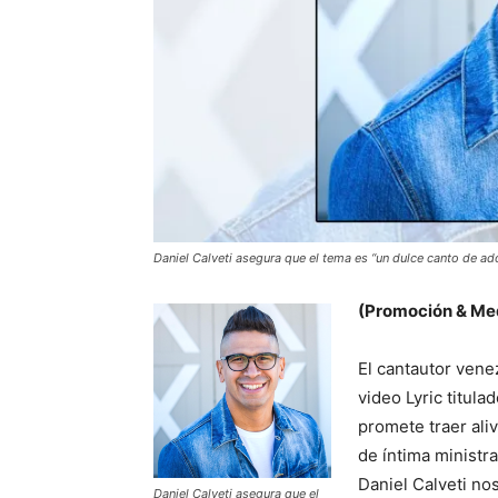
Daniel Calveti asegura que el tema es “un dulce canto de ado
(Promoción & Med
El cantautor vene
video Lyric titula
promete traer ali
de íntima ministra
Daniel Calveti no
Daniel Calveti asegura que el