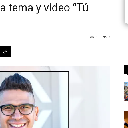
za tema y video “Tú
6
0