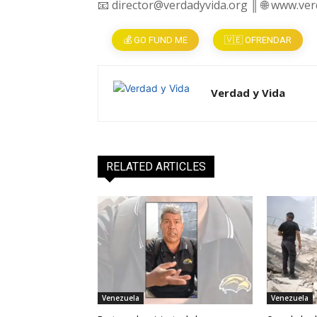
📧 director@verdadyvida.org ║ 🌐 www.ve
💰 GO FUND ME
🇻🇪 OFRENDAR
Verdad y Vida
RELATED ARTICLES
Venezuela
Venezuela