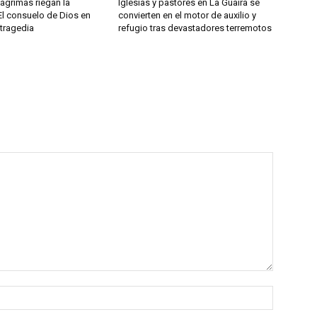
ágrimas riegan la
Iglesias y pastores en La Guaira se
El consuelo de Dios en
convierten en el motor de auxilio y
 tragedia
refugio tras devastadores terremotos
Nombre: