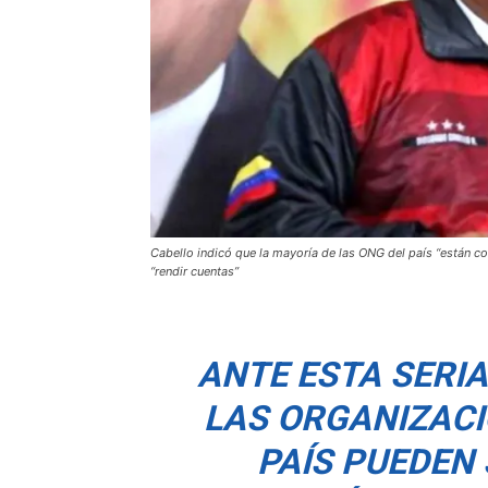
Cabello indicó que la mayoría de las ONG del país “están c
“rendir cuentas”
ANTE ESTA SERI
LAS ORGANIZACI
PAÍS PUEDEN