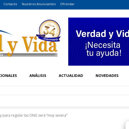
Contacto
Nuestros Anunciantes
Ofrendar
CIONALES
ANÁLISIS
ACTUALIDAD
NOVEDADES
 para regular las ONG será “muy severa”