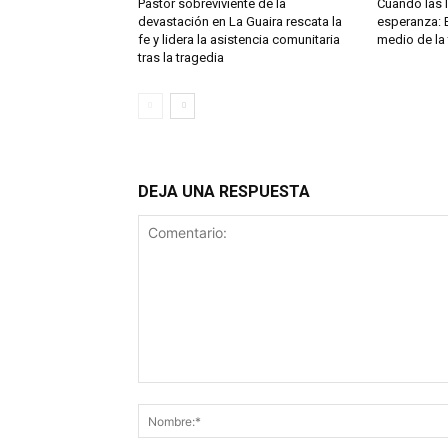
Pastor sobreviviente de la
Cuando las l
devastación en La Guaira rescata la
esperanza: 
fe y lidera la asistencia comunitaria
medio de la
tras la tragedia
DEJA UNA RESPUESTA
Comentario: