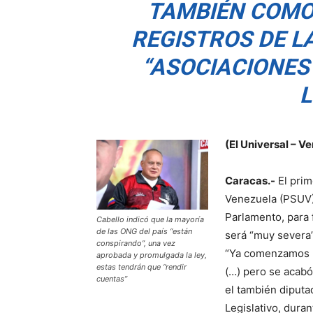
TAMBIÉN COMO
REGISTROS DE 
“ASOCIACIONES 
L
(El Universal – V
Caracas
.-
El prim
Venezuela (PSUV),
Parlamento, para 
Cabello indicó que la mayoría
de las ONG del país “están
será “muy severa”
conspirando”, una vez
“Ya comenzamos la
aprobada y promulgada la ley,
estas tendrán que “rendir
(…) pero se acabó
cuentas”
el también diputad
Legislativo, dura