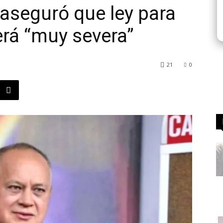
aseguró que ley para
erá “muy severa”
21
0