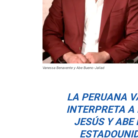
Vanessa Benavente y Abe Bueno-Jallad
LA PERUANA V
INTERPRETA A
JESÚS Y ABE
ESTADOUNID