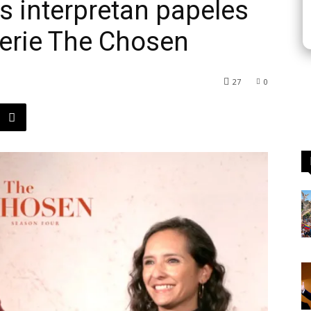
s interpretan papeles
serie The Chosen
27
0