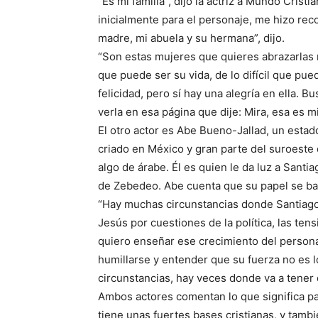
“Es mi familia”, dijo la actriz a Mundo Crist
inicialmente para el personaje, me hizo rec
madre, mi abuela y su hermana”, dijo.
“Son estas mujeres que quieres abrazarlas n
que puede ser su vida, de lo difícil que pue
felicidad, pero sí hay una alegría en ella. B
verla en esa página que dije: Mira, esa es mi
El otro actor es Abe Bueno-Jallad, un esta
criado en México y gran parte del suroeste 
algo de árabe. Él es quien le da luz a Sant
de Zebedeo. Abe cuenta que su papel se bas
“Hay muchas circunstancias donde Santiago 
Jesús por cuestiones de la política, las te
quiero enseñar ese crecimiento del persona
humillarse y entender que su fuerza no es l
circunstancias, hay veces donde va a tener
Ambos actores comentan lo que significa par
tiene unas fuertes bases cristianas, y tambi