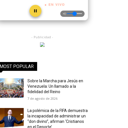
● EN VIVO
- Publicidad -
MOST POPULAR
Sobre la Marcha para Jesús en
Venezuela: Un llamado a la
fidelidad del Reino
7 de agosto de 2026
La polémica de la FIFA demuestra
la incapacidad de administrar un
“don divino”, afirman ‘Cristianos
en el Deporte’