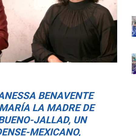
ANESSA BENAVENTE
 MARÍA LA MADRE DE
 BUENO-JALLAD, UN
ENSE-MEXICANO,