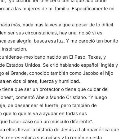
iano, “yo cuando leí la escena con la que audicioné
ordar a las mujeres de mi familia. Específicamente mi
ada más, nada más la ves y que a pesar de lo difícil
den ser sus circunstancias, hay una, no sé si es
usca esa alegría, busca esa luz. Y me pareció tan bonito
 inspiración.
dounidense-mexicano nacido en El Paso, Texas, y
de Estados Unidos. Se crió hablando español, inglés y
iago el Grande, conocido también como Jacobo el hijo
a en dos pilares, fuerza y humildad.
tiene que ser un protector o tiene que cuidar de
nsiones”, comentó Abe a Mundo Cristiano. “Y luego
je, de desear ser el fuerte, pero también de
o que lo que le va a ayudar en todas sus
 que hacer caso con un músculo diferente”.
a ellos llevar la historia de Jesús a Latinoamérica que
én representar a sus países y la región en esta