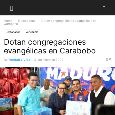
Home
Destacadas
Dotan congregaciones evangélicas en
Carabobo
Destacadas
Venezuela
Dotan congregaciones
evangélicas en Carabobo
0
By
Verdad y Vida
-
31 de mayo de 2024