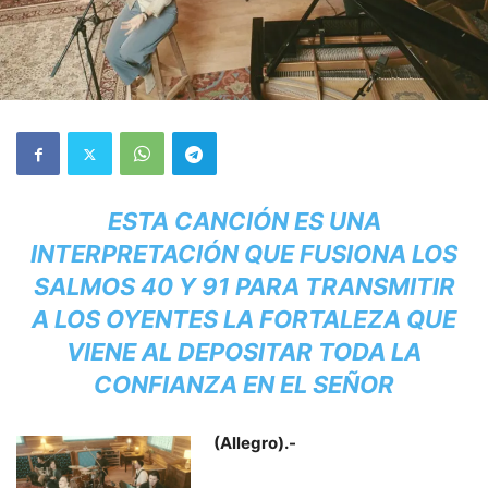
ESTA CANCIÓN ES UNA
INTERPRETACIÓN QUE FUSIONA LOS
SALMOS 40 Y 91 PARA TRANSMITIR
A LOS OYENTES LA FORTALEZA QUE
VIENE AL DEPOSITAR TODA LA
CONFIANZA EN EL SEÑOR
(Allegro).-