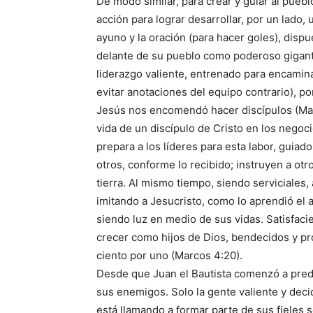
De modo similar, para crear y guiar al puebl
acción para lograr desarrollar, por un lado,
ayuno y la oración (para hacer goles), disp
delante de su pueblo como poderoso gigante 
liderazgo valiente, entrenado para encaminar
evitar anotaciones del equipo contrario), po
Jesús nos encomendó hacer discípulos (Mate
vida de un discípulo de Cristo en los negoci
prepara a los líderes para esta labor, guiad
otros, conforme lo recibido; instruyen a otr
tierra. Al mismo tiempo, siendo serviciales
imitando a Jesucristo, como lo aprendió el ap
siendo luz en medio de sus vidas. Satisfac
crecer como hijos de Dios, bendecidos y pro
ciento por uno (Marcos 4:20).
Desde que Juan el Bautista comenzó a predi
sus enemigos. Solo la gente valiente y decid
está llamando a formar parte de sus fieles 