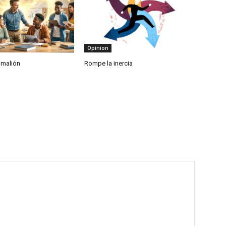
Opinion
gmalión
Rompe la inercia