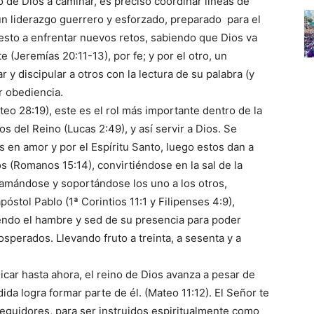
o de Dios a caminar, es preciso coordinar líneas de
 un liderazgo guerrero y esforzado, preparado para el
uesto a enfrentar nuevos retos, sabiendo que Dios va
(Jeremías 20:11-13), por fe; y por el otro, un
 y discipular a otros con la lectura de su palabra (y
r obediencia.
o 28:19), este es el rol más importante dentro de la
os del Reino (Lucas 2:49), y así servir a Dios. Se
os en amor y por el Espíritu Santo, luego estos dan a
os (Romanos 15:14), convirtiéndose en la sal de la
, amándose y soportándose los uno a los otros,
óstol Pablo (1ª Corintios 11:1 y Filipenses 4:9),
iendo el hambre y sed de su presencia para poder
sperados. Llevando fruto a treinta, a sesenta y a
car hasta ahora, el reino de Dios avanza a pesar de
ida logra formar parte de él. (Mateo 11:12). El Señor te
seguidores, para ser instruidos espiritualmente como