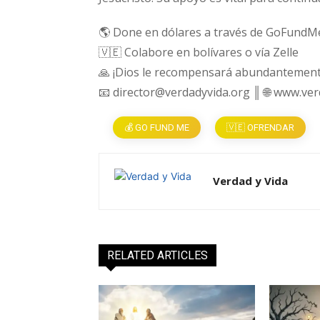
🌎 Done en dólares a través de GoFundM
🇻🇪 Colabore en bolívares o vía Zelle
🙏 ¡Dios le recompensará abundantement
📧 director@verdadyvida.org ║ 🌐 www.ve
💰 GO FUND ME
🇻🇪 OFRENDAR
Verdad y Vida
RELATED ARTICLES