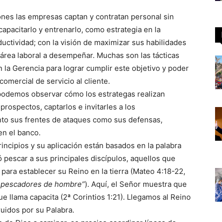
nes las empresas captan y contratan personal sin
capacitarlo y entrenarlo, como estrategia en la
ctividad; con la visión de maximizar sus habilidades
 área laboral a desempeñar. Muchas son las tácticas
la Gerencia para lograr cumplir este objetivo y poder
omercial de servicio al cliente.
, podemos observar cómo los estrategas realizan
prospectos, captarlos e invitarles a los
anto sus frentes de ataques como sus defensas,
en el banco.
incipios y su aplicación están basados en la palabra
có pescar a sus principales discípulos, aquellos que
 para establecer su Reino en la tierra (Mateo 4:18-22,
é pescadores de hombre”
). Aquí, el Señor muestra que
e llama capacita (2ª Corintios 1:21). Llegamos al Reino
ruidos por su Palabra.