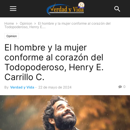
Home
Opinion
El hombre y la mujer conforme al corazón del
Todopoderoso, Henry E....
Opinion
El hombre y la mujer
conforme al corazón del
Todopoderoso, Henry E.
Carrillo C.
0
By
Verdad y Vida
-
22 de mayo de 2024