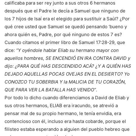
calificaba para ser rey junto a sus otros 6 hermanos
después que el Padre le decía a Samuel que ninguno de
los 7 hijos de Isaí era el elegido para sustituir a Saúl? ¿Por
qué cree usted que Samuel se quedó pensando ‘bueno y
ahora quién es, Padre, por qué ninguno de estos 7 es?
Cuando citamos el primer libro de Samuel 17:28-29, que
dice:
“Y oyéndole hablar Eliab su hermano mayor con
aquellos hombres, SE ENCENDIÓ EN IRA CONTRA DAVID y
dijo: ¿PARA QUÉ HAS DESCENDIDO ACÁ? ¿Y A QUIÉN HAS
DEJADO AQUELLAS POCAS OVEJAS EN EL DESIERTO? Yo
CONOZCO TU SOBERBIA Y la MALICIA DE TU CORAZÓN,
QUE PARA VER LA BATALLA HAS VENIDO”
.
Por todo lo dicho cuando diferenciamos a David de Eliab y
sus otros hermanos, ELIAB era iracundo, se atrevió a
pensar mal de su propio hermano, le tenía envidia, era
contencioso con él, incluso era hasta cobarde, porque el
filisteo estaba esperando a alguien del pueblo hebreo que