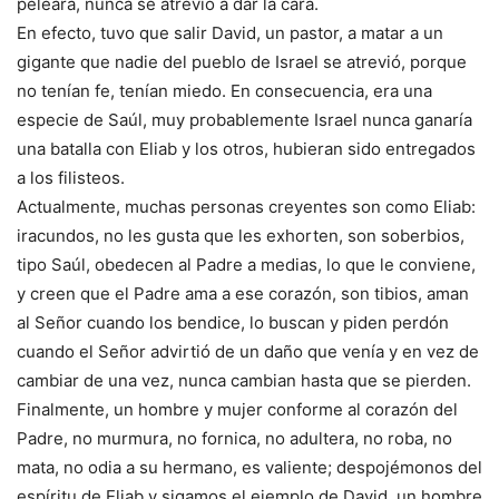
peleara, nunca se atrevió a dar la cara.
En efecto, tuvo que salir David, un pastor, a matar a un
gigante que nadie del pueblo de Israel se atrevió, porque
no tenían fe, tenían miedo. En consecuencia, era una
especie de Saúl, muy probablemente Israel nunca ganaría
una batalla con Eliab y los otros, hubieran sido entregados
a los filisteos.
Actualmente, muchas personas creyentes son como Eliab:
iracundos, no les gusta que les exhorten, son soberbios,
tipo Saúl, obedecen al Padre a medias, lo que le conviene,
y creen que el Padre ama a ese corazón, son tibios, aman
al Señor cuando los bendice, lo buscan y piden perdón
cuando el Señor advirtió de un daño que venía y en vez de
cambiar de una vez, nunca cambian hasta que se pierden.
Finalmente, un hombre y mujer conforme al corazón del
Padre, no murmura, no fornica, no adultera, no roba, no
mata, no odia a su hermano, es valiente; despojémonos del
espíritu de Eliab y sigamos el ejemplo de David, un hombre