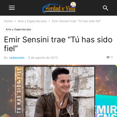
Home
Arte y Espectáculos
Emir Sensini trae “Tú has sido fiel”
Arte y Espectáculos
Emir Sensini trae “Tú has sido
fiel”
0
By
redaccion
-
3 de agosto de 2015