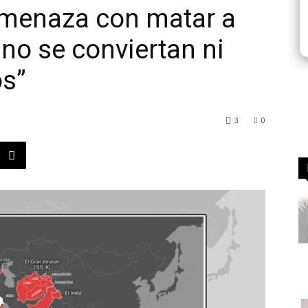
amenaza con matar a
 no se conviertan ni
s”
3
0