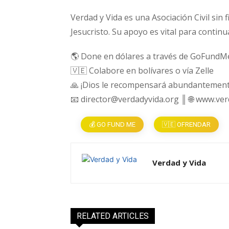
Verdad y Vida es una Asociación Civil sin 
Jesucristo. Su apoyo es vital para continu
🌎 Done en dólares a través de GoFundM
🇻🇪 Colabore en bolívares o vía Zelle
🙏 ¡Dios le recompensará abundantement
📧 director@verdadyvida.org ║ 🌐 www.ve
💰 GO FUND ME
🇻🇪 OFRENDAR
Verdad y Vida
RELATED ARTICLES