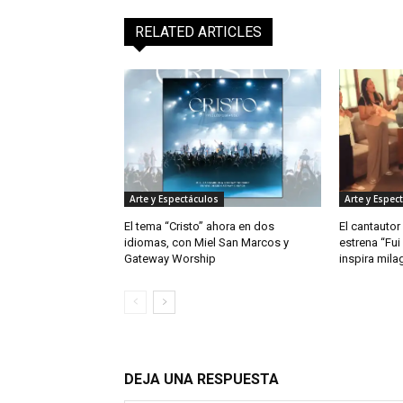
RELATED ARTICLES
Arte y Espectáculos
Arte y Espec
El tema “Cristo” ahora en dos
El cantautor
idiomas, con Miel San Marcos y
estrena “Fui
Gateway Worship
inspira mila
DEJA UNA RESPUESTA