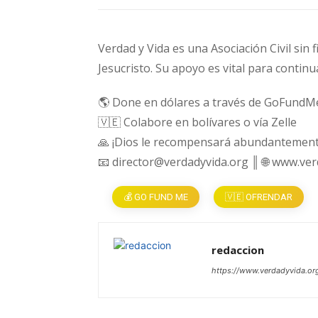
Verdad y Vida es una Asociación Civil sin 
Jesucristo. Su apoyo es vital para continu
🌎 Done en dólares a través de GoFundM
🇻🇪 Colabore en bolívares o vía Zelle
🙏 ¡Dios le recompensará abundantement
📧 director@verdadyvida.org ║ 🌐 www.ve
💰 GO FUND ME
🇻🇪 OFRENDAR
redaccion
https://www.verdadyvida.or