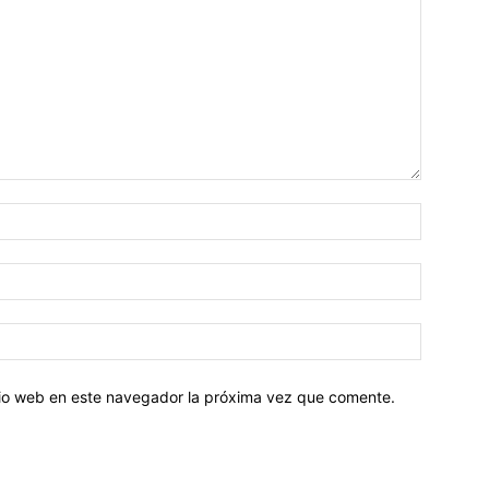
Nombre:
Correo
electróni
Sitio
web:
itio web en este navegador la próxima vez que comente.