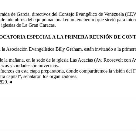
ida de García, directivos del Consejo Evangélico de Venezuela (CEV) s
ía de miembros del equipo nacional en un encuentro que sirvió para inter
as iglesias de La Gran Caracas.
CATORIA ESPECIAL A LA PRIMERA REUNIÓN DE CO
la Asociación Evangelística Billy Graham, están invitando a la primera
 de la mañana, en la sede de la iglesia Las Acacias (Av. Roosevelt con 
aracas y ciudades circunvecinas.
erzos en esta etapa preparatoria, donde compartiremos la visión del Fes
tra capital”, señalaron los organizadores.
7829.◄