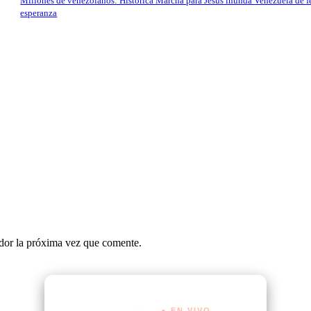
Millones de venezolanos: Histórica Marcha para Jesús inunda Venezuela de f
esperanza
ador la próxima vez que comente.
● EN VIVO