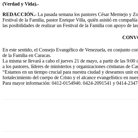
(Verdad y Vida).-
REDACCIÓN.-
La pasada semana los pastores César Mermejo y Zora
Festival de la Familia, pastor Enrique Villa, quién asistió en compañ
las posibilidades de realizar un Festival de la Familia con apoyo de l
CONVO
En este sentido, el Consejo Evangélico de Venezuela, en conjunto con 
de la Familia en Caracas.
La misma se llevará a cabo el jueves 21 de mayo, a partir de las 9:00
a los pastores, líderes de ministerios y organizaciones cristianas de C
“Estamos en un tiempo crucial para nuestra ciudad y deseamos unir esfu
fortalecimiento del cuerpo de Cristo y el alcance evangelístico en nues
Para mayor información: 0412-0154940. 0424-2091541 y 0414-234
Cuota