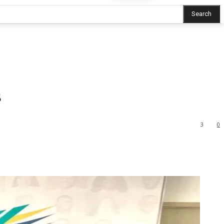
Search
s
3
0