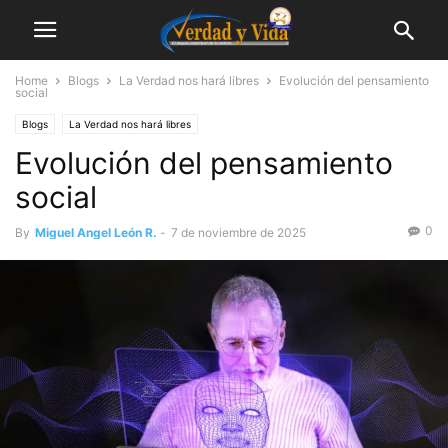
Home
Blogs
La Verdad nos hará libres
Evolución del pensamiento
social
Blogs
La Verdad nos hará libres
Evolución del pensamiento
social
0
By
Miguel Angel León R.
-
7 de noviembre de 2025