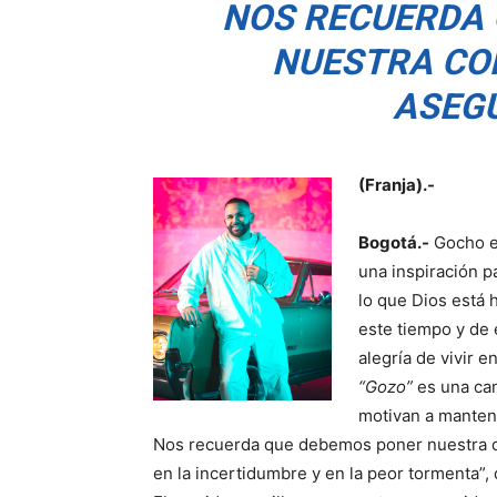
NOS RECUERDA 
NUESTRA CON
ASEG
(Franja).-
Bogotá.-
Gocho es
una inspiración 
lo que Dios está 
este tiempo y de 
alegría de vivir e
“Gozo”
es una can
motivan a mantene
Nos recuerda que debemos poner nuestra c
en la incertidumbre y en la peor tormenta”, de