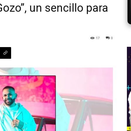
ozo”, un sencillo para
17
0