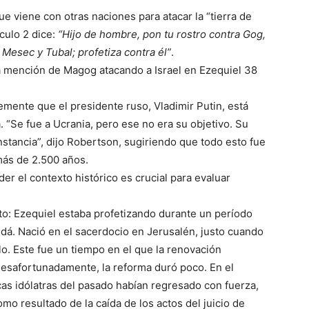
ue viene con otras naciones para atacar la “tierra de
sículo 2 dice:
“Hijo de hombre, pon tu rostro contra Gog,
 Mesec y Tubal; profetiza contra él”
.
a mención de Magog atacando a Israel en Ezequiel 38
temente que el presidente ruso, Vladimir Putin, está
. “Se fue a Ucrania, pero ese no era su objetivo. Su
instancia”, dijo Robertson, sugiriendo que todo esto fue
más de 2.500 años.
r el contexto histórico es crucial para evaluar
sto: Ezequiel estaba profetizando durante un período
dá. Nació en el sacerdocio en Jerusalén, justo cuando
plo. Este fue un tiempo en el que la renovación
o desafortunadamente, la reforma duró poco. En el
cas idólatras del pasado habían regresado con fuerza,
omo resultado de la caída de los actos del juicio de