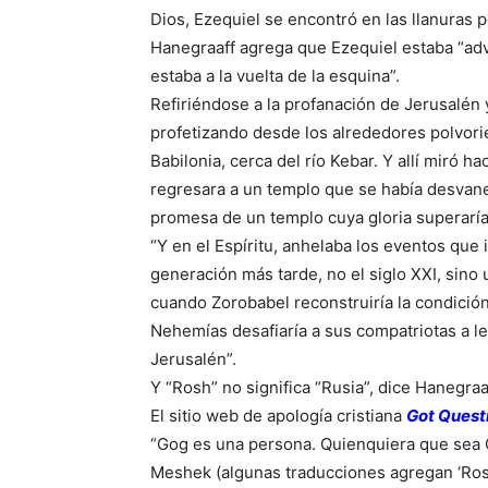
Dios, Ezequiel se encontró en las llanuras p
Hanegraaff agrega que Ezequiel estaba “adv
estaba a la vuelta de la esquina”.
Refiriéndose a la profanación de Jerusalén 
profetizando desde los alrededores polvori
Babilonia, cerca del río Kebar. Y allí miró ha
regresara a un templo que se había desvane
promesa de un templo cuya gloria superaría
“Y en el Espíritu, anhelaba los eventos que
generación más tarde, no el siglo XXI, sin
cuando Zorobabel reconstruiría la condición
Nehemías desafiaría a sus compatriotas a l
Jerusalén”.
Y “Rosh” no significa “Rusia”, dice Hanegraa
El sitio web de apología cristiana
Got Quest
“Gog es una persona. Quienquiera que sea Go
Meshek (algunas traducciones agregan ‘Rosh’