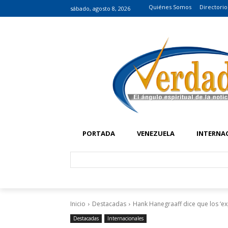
Quiénes Somos
Directorio
sábado, agosto 8, 2026
PORTADA
VENEZUELA
INTERNA
Inicio
Destacadas
Hank Hanegraaff dice que los ‘ex
Destacadas
Internacionales