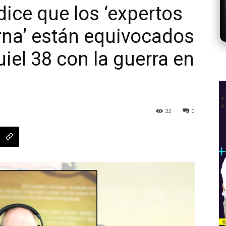
ice que los ‘expertos
rna’ están equivocados
uiel 38 con la guerra en
22
0