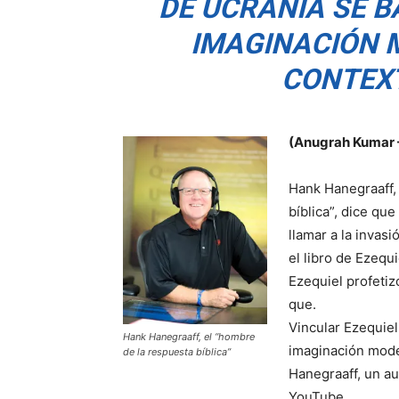
DE UCRANIA SE 
IMAGINACIÓN 
CONTEX
(Anugrah Kumar –
Hank Hanegraaff,
bíblica”, dice qu
llamar a la invas
el libro de Ezequ
Ezequiel profeti
que.
Vincular Ezequiel
Hank Hanegraaff, el “hombre
imaginación mode
de la respuesta bíblica”
Hanegraaff, un a
YouTube.