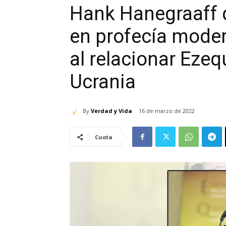
Hank Hanegraaff d
en profecía mode
al relacionar Ezeq
Ucrania
By
Verdad y Vida
16 de marzo de 2022
Cuota