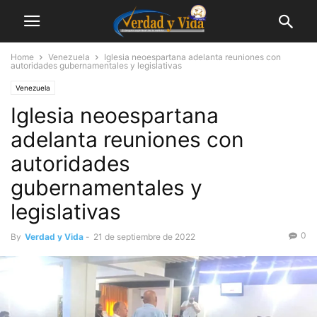
Home
Venezuela
Iglesia neoespartana adelanta reuniones con
autoridades gubernamentales y legislativas
Venezuela
Iglesia neoespartana
adelanta reuniones con
autoridades
gubernamentales y
legislativas
0
By
Verdad y Vida
-
21 de septiembre de 2022