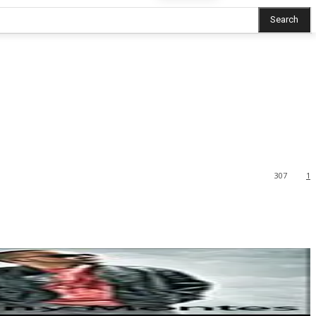
Search
307
1