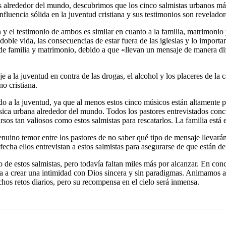
es alrededor del mundo, descubrimos que los cinco salmistas urbanos m
fluencia sólida en la juventud cristiana y sus testimonios son revelad
 el testimonio de ambos es similar en cuanto a la familia, matrimonio y
 doble vida, las consecuencias de estar fuera de las iglesias y lo import
de familia y matrimonio, debido a que «llevan un mensaje de manera dife
 la juventud en contra de las drogas, el alcohol y los placeres de la 
no cristiana.
do a la juventud, ya que al menos estos cinco músicos están altamente p
música urbana alrededor del mundo. Todos los pastores entrevistados c
rsos tan valiosos como estos salmistas para rescatarlos. La familia está 
genuino temor entre los pastores de no saber qué tipo de mensaje llevarán
echa ellos entrevistan a estos salmistas para asegurarse de que están de 
 de estos salmistas, pero todavía faltan miles más por alcanzar. En concl
otiva a crear una intimidad con Dios sincera y sin paradigmas. Animam
os retos diarios, pero su recompensa en el cielo será inmensa.