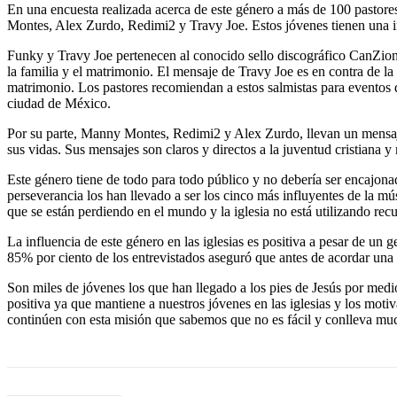
En una encuesta realizada acerca de este género a más de 100 pastor
Montes, Alex Zurdo, Redimi2 y Travy Joe. Estos jóvenes tienen una in
Funky y Travy Joe pertenecen al conocido sello discográfico CanZion y
la familia y el matrimonio. El mensaje de Travy Joe es en contra de la
matrimonio. Los pastores recomiendan a estos salmistas para eventos 
ciudad de México.
Por su parte, Manny Montes, Redimi2 y Alex Zurdo, llevan un mensaje a
sus vidas. Sus mensajes son claros y directos a la juventud cristiana y 
Este género tiene de todo para todo público y no debería ser encajona
perseverancia los han llevado a ser los cinco más influyentes de la 
que se están perdiendo en el mundo y la iglesia no está utilizando recu
La influencia de este género en las iglesias es positiva a pesar de un 
85% por ciento de los entrevistados aseguró que antes de acordar una f
Son miles de jóvenes los que han llegado a los pies de Jesús por medio
positiva ya que mantiene a nuestros jóvenes en las iglesias y los m
continúen con esta misión que sabemos que no es fácil y conlleva much