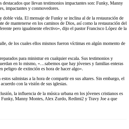
ás destacados que llevan testimonios impactantes son: Funky, Manny
ores, impactantes y conmovedores.
 doble vida. El mensaje de Funky se inclina al de la restauración de
ante de mantenerse en los caminos de Dios, así como la restauración del
rente pero igualmente efectivo», dijo el pastor Francisco López de la
calle, de los cuales ellos mismos fueron víctimas en algún momento de
reparados para ministrar en cualquier escala. Sus testimonios y
oncuerdan en lo mismo, «…sabemos que hay jóvenes y familias enteras
en peligro de extinción es hora de hacer algo».
 estos salmistas a la hora de compartir en sus altares. Sin embargo, el
acuerdo con la visión de sus iglesias.
usión, la influencia de la música urbana en los jóvenes cristianos es
os a Funky, Manny Montes, Alex Zurdo, Redimi2 y Travy Joe a que