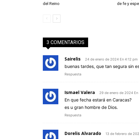
del Reino
de fe y esp
3 COMENTARIOS
Sairelis
24 de enero de 2024 En 4:12 pm
buenas tardes, que tan segura sin e
Respuesta
Ismael Valera
29 de enero de 2024 En
En que fecha estará en Caracas?
es u gran hombre de Dios.
Respuesta
Dorelis Alvarado
13 de febrero de 20