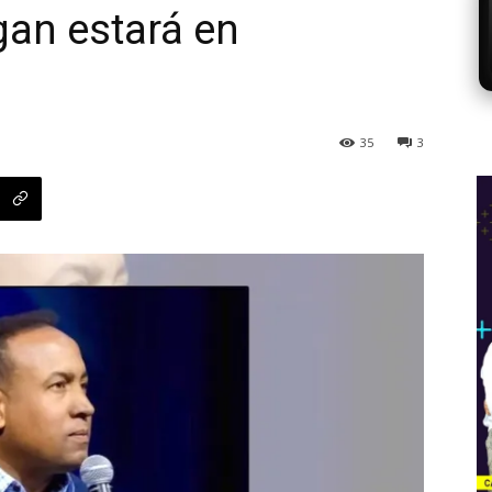
gan estará en
35
3