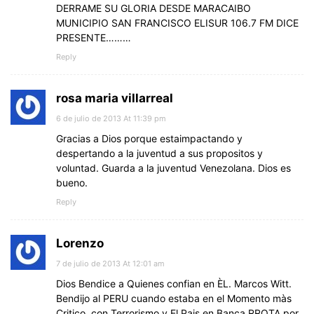
DERRAME SU GLORIA DESDE MARACAIBO
MUNICIPIO SAN FRANCISCO ELISUR 106.7 FM DICE
PRESENTE………
Reply
rosa maria villarreal
6 de julio de 2013 At 11:39 pm
Gracias a Dios porque estaimpactando y
despertando a la juventud a sus propositos y
voluntad. Guarda a la juventud Venezolana. Dios es
bueno.
Reply
Lorenzo
7 de julio de 2013 At 12:01 am
Dios Bendice a Quienes confian en ÈL. Marcos Witt.
Bendijo al PERU cuando estaba en el Momento màs
Critico, con Terrorismo y El Pais en Banca RROTA por