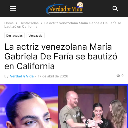
Home
Destacadas
La actriz venezolana María Gabriela De Faría se
bautizó en California
Destacadas
Venezuela
La actriz venezolana María
Gabriela De Faría se bautizó
en California
0
By
Verdad y Vida
-
17 de abril de 2026