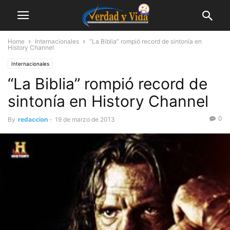
Home
Internacionales
“La Biblia” rompió record de sintonía en
History Channel
Internacionales
“La Biblia” rompió record de
sintonía en History Channel
0
By
redaccion
-
19 de marzo de 2013