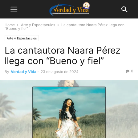
Home
Arte y Espectáculos
La cantautora Naara Pérez llega con
“Bueno y fiel”
Arte y Espectáculos
La cantautora Naara Pérez
llega con “Bueno y fiel”
0
By
Verdad y Vida
-
23 de agosto de 2024