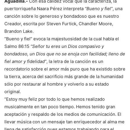
Aguadilla.-
Con esa calidez vocal que la caracteriza, la
puertorriqueña Naara Pérez interpreta
“Bueno y fiel”
, una
canción sobre lo generoso y bondadoso que es nuestro
Creador, escrita por Steven Furtick, Chandler Moore,
Brandon Lake.
“Bueno y fiel” evoca la majestuosidad de la cual habla el
Salmo 86:15
“Señor tu eres un Dios compasivo y
bondadoso, un Dios que no se enoja con facilidad; lleno de
fiel amor y fidelidad”
, la letra de la canción es un
recordatorio sobre el amor más puro que ha existido sobre
la tierra, acerca del sacrificio más grande de la humanidad
sólo por restaurar al hombre y volverlo a su estado
original.
“Estoy muy feliz por todo lo que hemos realizado
musicalmente en tan poco tiempo. Hemos tenido gran
aceptación y respaldo de los medios de comunicación. El
llevar música con un mensaje tan enriquecedor al alma me
llena de satisfacción pues estamos trabajando para el