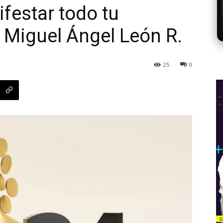
festar todo tu
, Miguel Ángel León R.
25
0