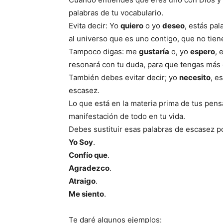
palabras de tu vocabulario.
Evita decir: Yo
quiero
o yo
deseo
, estás pa
al universo que es uno contigo, que no tien
Tampoco digas: me
gustaría
o, yo
espero
, 
resonará con tu duda, para que tengas más 
También debes evitar decir; yo
necesito
, e
escasez.
Lo que está en la materia prima de tus pens
manifestación de todo en tu vida.
Debes sustituir esas palabras de escasez p
Yo Soy
.
Confío que
.
Agradezco
.
Atraigo
.
Me siento
.
Te daré algunos ejemplos: