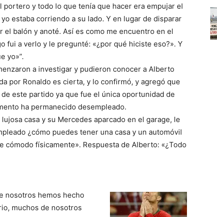
al portero y todo lo que tenía que hacer era empujar el
o yo estaba corriendo a su lado. Y en lugar de disparar
ar el balón y anoté. Así es como me encuentro en el
fui a verlo y le pregunté: «¿por qué hiciste eso?». Y
e yo»”.
menzaron a investigar y pudieron conocer a Alberto
ada por Ronaldo es cierta, y lo confirmó, y agregó que
 de este partido ya que fue el única oportunidad de
omento ha permanecido desempleado.
u lujosa casa y su Mercedes aparcado en el garage, le
mpleado ¿cómo puedes tener una casa y un automóvil
nte cómodo físicamente». Respuesta de Alberto: «¿Todo
de nosotros hemos hecho
rio, muchos de nosotros