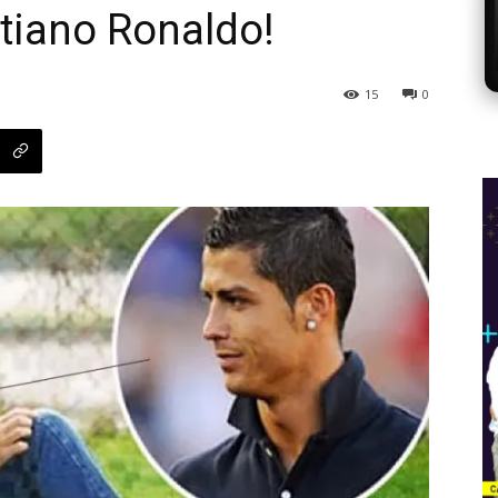
stiano Ronaldo!
15
0