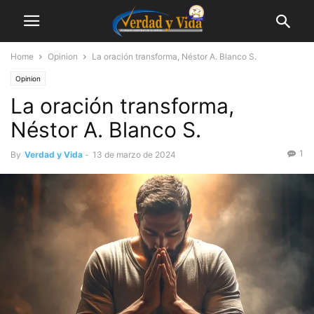
Home
Opinion
La oración transforma, Néstor A. Blanco S.
Opinion
La oración transforma,
Néstor A. Blanco S.
1
By
Verdad y Vida
-
13 de marzo de 2024