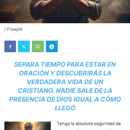
/ Freepik
SEPARA TIEMPO PARA ESTAR EN
ORACIÓN Y DESCUBRIRÁS LA
VERDADERA VIDA DE UN
CRISTIANO. NADIE SALE DE LA
PRESENCIA DE DIOS IGUAL A CÓMO
LLEGÓ
Tenga la absoluta seguridad de