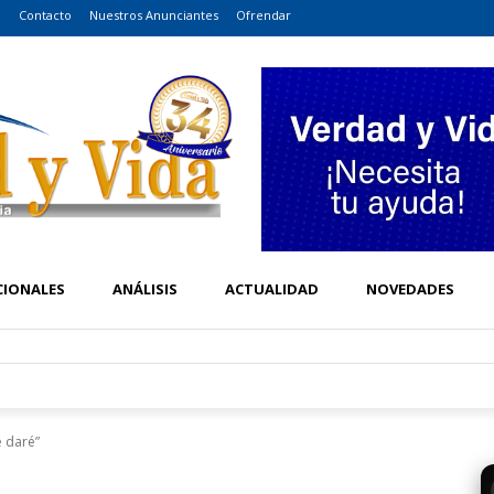
o
Contacto
Nuestros Anunciantes
Ofrendar
CIONALES
ANÁLISIS
ACTUALIDAD
NOVEDADES
 daré”