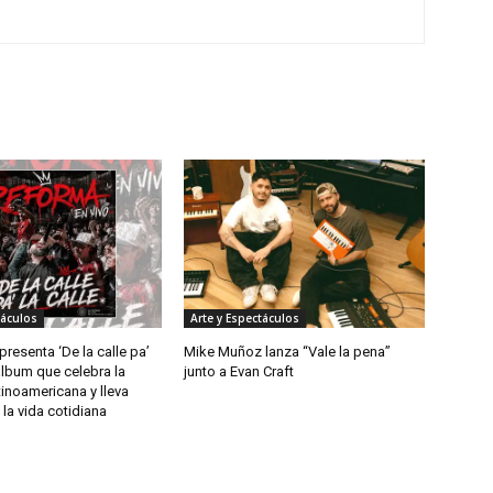
táculos
Arte y Espectáculos
resenta ‘De la calle pa’
Mike Muñoz lanza “Vale la pena”
 álbum que celebra la
junto a Evan Craft
tinoamericana y lleva
la vida cotidiana