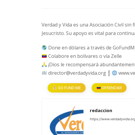
Verdad y Vida es una Asociación Civil sin 
Jesucristo. Su apoyo es vital para continu
Done en dólares a través de GoFundM
Colabore en bolívares o vía Zelle
¡Dios le recompensará abundantemente
director@verdadyvida.org ║
www.ve
GO FUND ME
OFRENDAR
redaccion
https://www.verdadyvida.or