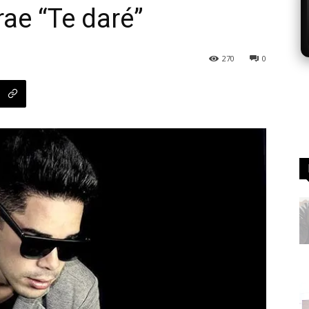
rae “Te daré”
270
0