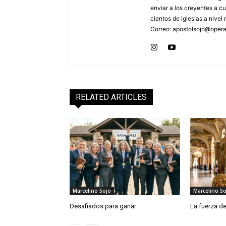
enviar a los creyentes a cu
cientos de iglesias a nive
Correo: apostolsojo@ope
RELATED ARTICLES
Marcelino Sojo
Marcelino So
Desafiados para ganar
La fuerza de