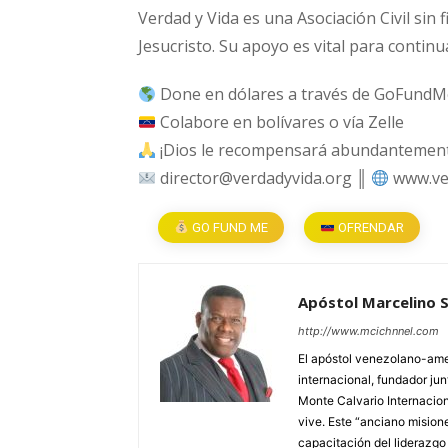
Verdad y Vida es una Asociación Civil sin 
Jesucristo. Su apoyo es vital para continu
Done en dólares a través de GoFundM
Colabore en bolívares o vía Zelle
¡Dios le recompensará abundantemente
director@verdadyvida.org ║
www.ve
GO FUND ME
OFRENDAR
Apóstol Marcelino 
http://www.mcichnnel.com
El apóstol venezolano-amer
internacional, fundador jun
Monte Calvario Internacion
vive. Este “anciano mision
capacitación del liderazgo 