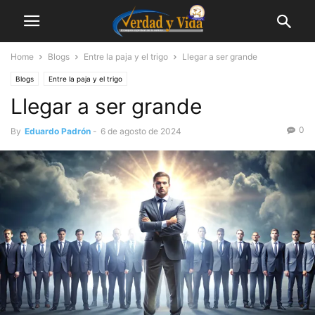
Home
Blogs
Entre la paja y el trigo
Llegar a ser grande
Blogs
Entre la paja y el trigo
Llegar a ser grande
0
By
Eduardo Padrón
-
6 de agosto de 2024