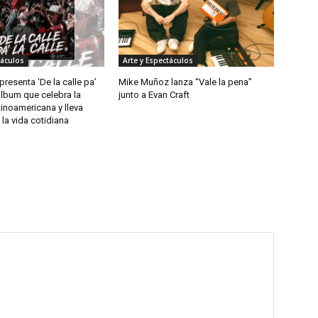
táculos
Arte y Espectáculos
resenta ‘De la calle pa’
Mike Muñoz lanza “Vale la pena”
 álbum que celebra la
junto a Evan Craft
tinoamericana y lleva
la vida cotidiana