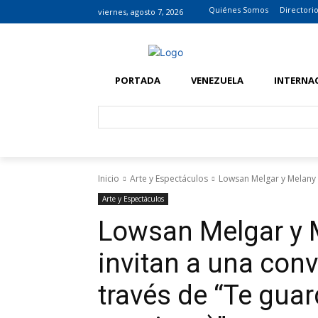
Quiénes Somos
Directori
viernes, agosto 7, 2026
PORTADA
VENEZUELA
INTERNA
Inicio
Arte y Espectáculos
Lowsan Melgar y Melany U
Arte y Espectáculos
Lowsan Melgar y 
invitan a una con
través de “Te guar