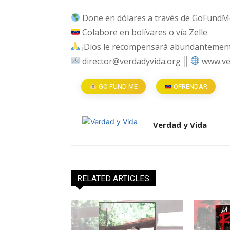
Done en dólares a través de GoFundM
Colabore en bolívares o vía Zelle
¡Dios le recompensará abundantemente
director@verdadyvida.org ║
www.ve
GO FUND ME
OFRENDAR
Verdad y Vida
RELATED ARTICLES