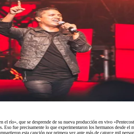
n el río», que se desprende de su nueva producción en vivo «Pentecosté
os. Eso fue precisamente lo que experimentaron los hermanos desde el 
tieron esta canción por primera vez ante más de catorce mil personas.