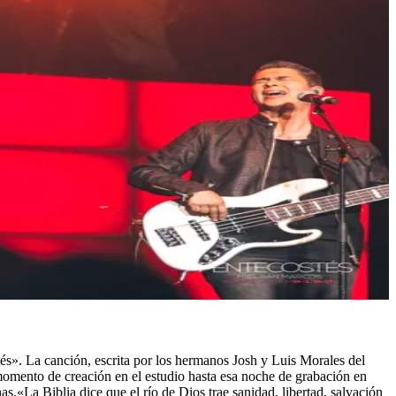
s». La canción, escrita por los hermanos Josh y Luis Morales del
momento de creación en el estudio hasta esa noche de grabación en
«La Biblia dice que el río de Dios trae sanidad, libertad, salvación