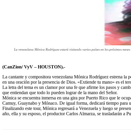
La venezolana Mónica Rodríguez estará visitando varios países en los próximos meses
(CanZion/ VyV – HOUSTON).-
La cantante y compositora venezolana Mónica Rodríguez estrena la pod
en una oración por la presencia de Dios. «Extiende tu mano» es el te
La letra del tema es un clamor por una fe que afirme los pasos y cambi
que entiendan que todo lo pueden lograr de la mano del Señor.
Mónica se encuentra inmersa en una gira por Puerto Rico que le ocupa
Camuy, Guaynabo y Mónaco. De igual forma, dedicará tiempo para un
Finalizando este tour, Mónica regresará a Venezuela y luego se prese
año, ella y su esposo, el productor Carlos Almarza, se trasladarán a Pue