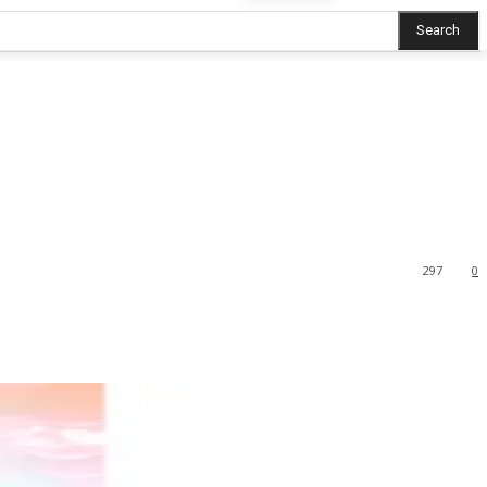
Search
297
0