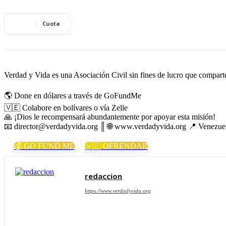
Cuota
Verdad y Vida es una Asociación Civil sin fines de lucro que comparte 
🌎 Done en dólares a través de GoFundMe
🇻🇪 Colabore en bolívares o vía Zelle
🙏 ¡Dios le recompensará abundantemente por apoyar esta misión!
📧 director@verdadyvida.org ║ 🌐 www.verdadyvida.org 📍 Venezue
💰 GO FUND ME
🇻🇪 OFRENDAR
redaccion
https://www.verdadyvida.org