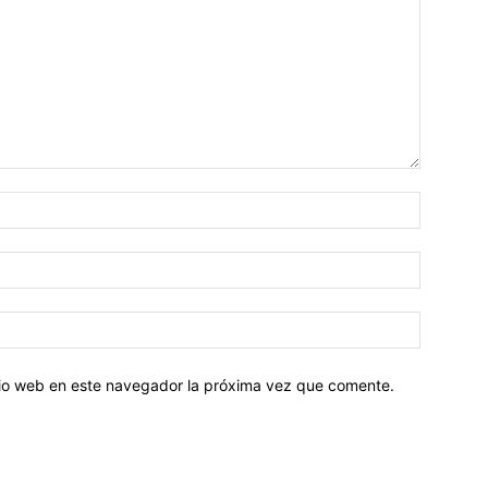
Nombre:
Correo
electróni
Sitio
web:
itio web en este navegador la próxima vez que comente.