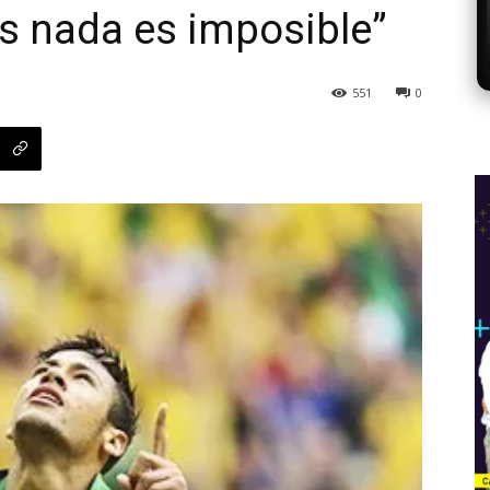
s nada es imposible”
551
0