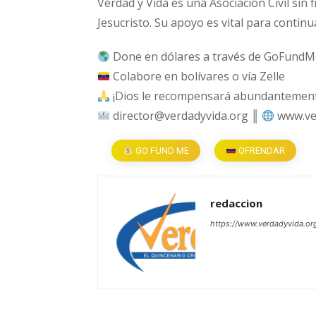
Verdad y Vida es una Asociación Civil sin 
Jesucristo. Su apoyo es vital para continu
Done en dólares a través de GoFundM
Colabore en bolívares o vía Zelle
¡Dios le recompensará abundantemente
director@verdadyvida.org ║
www.ve
GO FUND ME
OFRENDAR
redaccion
https://www.verdadyvida.or