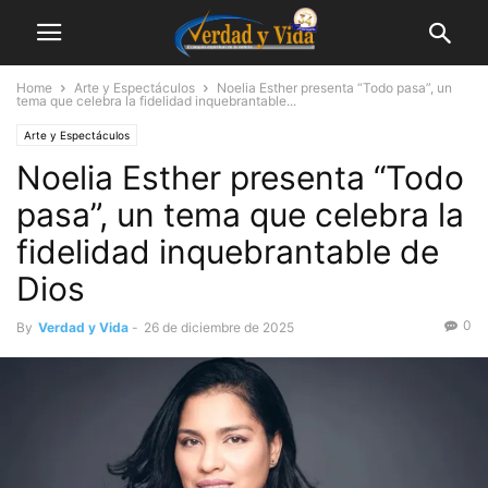
Home
Arte y Espectáculos
Noelia Esther presenta “Todo pasa”, un
tema que celebra la fidelidad inquebrantable...
Arte y Espectáculos
Noelia Esther presenta “Todo
pasa”, un tema que celebra la
fidelidad inquebrantable de
Dios
0
By
Verdad y Vida
-
26 de diciembre de 2025