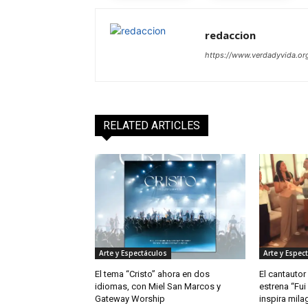
redaccion
https://www.verdadyvida.or
RELATED ARTICLES
Arte y Espectáculos
Arte y Espec
El tema “Cristo” ahora en dos
El cantautor
idiomas, con Miel San Marcos y
estrena “Fui
Gateway Worship
inspira mila