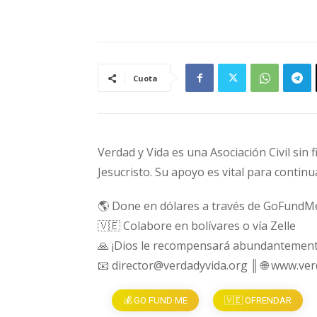
Cuota
Verdad y Vida es una Asociación Civil sin 
Jesucristo. Su apoyo es vital para continu
🌎 Done en dólares a través de GoFundM
🇻🇪 Colabore en bolívares o vía Zelle
🙏 ¡Dios le recompensará abundantement
📧 director@verdadyvida.org ║ 🌐 www.ve
💰 GO FUND ME
🇻🇪 OFRENDAR