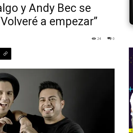
lgo y Andy Bec se
“Volveré a empezar”
24
0