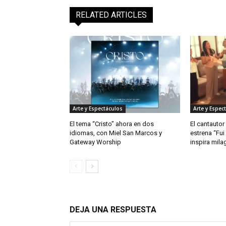
RELATED ARTICLES
Arte y Espectáculos
Arte y Espec
El tema “Cristo” ahora en dos
El cantautor
idiomas, con Miel San Marcos y
estrena “Fui
Gateway Worship
inspira mila
DEJA UNA RESPUESTA