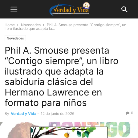
Home
Novedades
Phil A. Smouse presenta “Contigo siempre”, un
libro ilustrado que adapta la...
Novedades
Phil A. Smouse presenta
“Contigo siempre”, un libro
ilustrado que adapta la
sabiduría clásica del
Hermano Lawrence en
formato para niños
0
By
Verdad y Vida
-
12 de junio de 2026