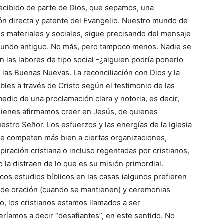
 recibido de parte de Dios, que sepamos, una
ión directa y patente del Evangelio. Nuestro mundo de
s materiales y sociales, sigue precisando del mensaje
mundo antiguo. No más, pero tampoco menos. Nadie se
 las labores de tipo social -¿alguien podría ponerlo
ir las Buenas Nuevas. La reconciliación con Dios y la
les a través de Cristo según el testimonio de las
edio de una proclamación clara y notoria, es decir,
quienes afirmamos creer en Jesús, de quienes
estro Señor. Los esfuerzos y las energías de la Iglesia
que competen más bien a ciertas organizaciones,
spiración cristiana o incluso regentadas por cristianos,
o la distraen de lo que es su misión primordial.
icos estudios bíblicos en las casas (algunos prefieren
s de oración (cuando se mantienen) y ceremonias
to, los cristianos estamos llamados a ser
eríamos a decir “desafiantes”, en este sentido. No