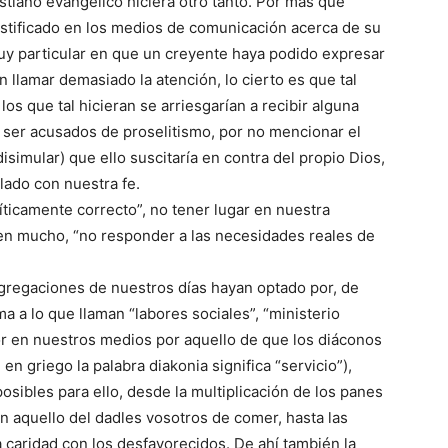
stiano evangélico hiciera otro tanto. Por más que
estificado en los medios de comunicación acerca de su
muy particular en que un creyente haya podido expresar
 llamar demasiado la atención, lo cierto es que tal
los que tal hicieran se arriesgarían a recibir alguna
 ser acusados de proselitismo, por no mencionar el
isimular) que ello suscitaría en contra del propio Dios,
ulado con nuestra fe.
líticamente correcto”, no tener lugar en nuestra
en mucho, “no responder a las necesidades reales de
ngregaciones de nuestros días hayan optado por, de
 a lo que llaman “labores sociales”, “ministerio
or en nuestros medios por aquello de que los diáconos
 griego la palabra diakonia significa “servicio”),
posibles para ello, desde la multiplicación de los panes
on aquello del dadles vosotros de comer, hasta las
a caridad con los desfavorecidos. De ahí también la