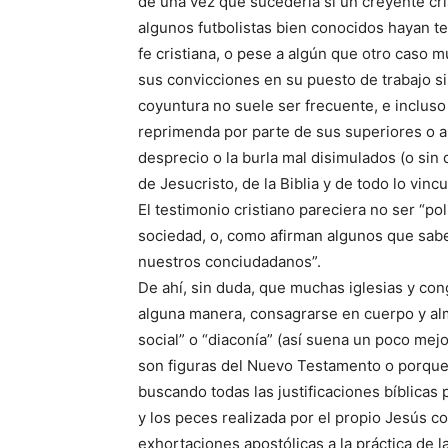
de una vez qué sucedería si un creyente cri
algunos futbolistas bien conocidos hayan t
fe cristiana, o pese a algún que otro caso 
sus convicciones en su puesto de trabajo sin
coyuntura no suele ser frecuente, e incluso 
reprimenda por parte de sus superiores o a
desprecio o la burla mal disimulados (o sin d
de Jesucristo, de la Biblia y de todo lo vinc
El testimonio cristiano pareciera no ser “po
sociedad, o, como afirman algunos que sab
nuestros conciudadanos”.
De ahí, sin duda, que muchas iglesias y co
alguna manera, consagrarse en cuerpo y alma
social” o “diaconía” (así suena un poco mej
son figuras del Nuevo Testamento o porque en
buscando todas las justificaciones bíblicas 
y los peces realizada por el propio Jesús c
exhortaciones apostólicas a la práctica de l