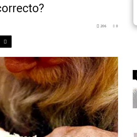
correcto?
206
0