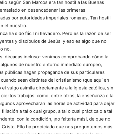
elio según San Marcos era tan hostil a las Buenas
demasiado en desencadenar las primeras
tadas por autoridades imperiales romanas. Tan hostil
n el nuestro.
ca ha sido fácil ni llevadero. Pero es la razón de ser
yentes y discípulos de Jesús, y eso es algo que no
 o no.
os, décadas incluso- venimos comprobando cómo la
y algunos de nuestro entorno inmediato europeo,
ras públicas hagan propaganda de sus particulares
y cuando sean distintas del cristianismo (que aquí en
l vulgo asimila directamente a la Iglesia católica, sin
ciertos trabajos, como, entre otros, la enseñanza o la
algunos aprovecharan las horas de actividad para dejar
iación a tal o cual grupo, a tal o cual práctica o a tal
dente, con la condición, ¡no faltaría más!, de que no
de Cristo. Ello ha propiciado que nos preguntemos más