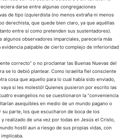
reciera darse entre algunas congregaciones
tivas de tipo izquierdista (no menos extraña ni menos
ipo derechista, que quede bien claro, ya que aquéllas
 tanto entre sí como pretenden sus sustentadores).
de algunos observadores imparciales, parecería más
a evidencia palpable de cierto complejo de inferioridad
amente correcto” o no proclamar las Buenas Nuevas del
ra se lo debió plantear. Como israelita fiel consciente
tra cosa que aquello para lo cual había sido enviado,
 vaya si les molestó! Quienes pusieron por escrito las
uatro evangelios no se cuestionaron la “conveniencia
sultarían asequibles en medio de un mundo pagano o
r su parte, los que escucharon de boca de los
y realizado de una vez por todas en Jesús el Cristo,
undo hostil aun a riesgo de sus propias vidas, con
 implicaba.