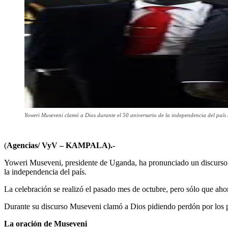
Yoweri Museveni clamó a Dios durante el 50 aniversario de la independencia del país
(
Agencias/ VyV –
KAMPALA).-
Yoweri Museveni, presidente de Uganda, ha pronunciado un discurso con
la independencia del país.
La celebración se realizó el pasado mes de octubre, pero sólo que aho
Durante su discurso Museveni clamó a Dios pidiendo perdón por los 
La oración de Museveni