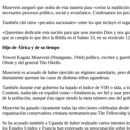
Museveni aseguró que oraba de esta manera para «cerrar la maldición 
necesarios procesos político, social y económico. Confesamos los peca
También citó otros «pecados nacionales» entre los que incluyó el orgullo
«Queremos dedicarte esta nación para que seas nuestro Dios y nos gu
que se cumpla lo que dice la Biblia en el Salmo 33, en su versículo 1
Hijo de África y de su tiempo
Yoweri Kaguta Museveni (Ntungamo, 1944) político, escritor y guerri
Obote y del general Tito Okello.
Museveni es acusado de haber ejercido un régimen autoritario, pero du
diariamente queman las casas de distintas tribus ugandesas.
También durante este gobierno ha bajado el índice de VIH o sida, a t
Condom, traducido en español como «Abstinencia, ser fiel y usar pres
de la población, aunque ésta sigue siendo la meta número uno del gobi
Musevini ha ganado claramente todas las elecciones celebradas desde 
organización conservadora cristiana norteamericana The Fellowship
Se ha acusado también a Uganda de haber realizado varios intentos leg
los Estados Unidos y Francia han expresado su preocupación sobre l