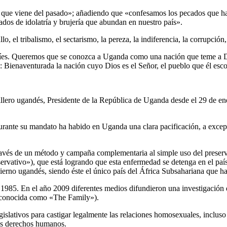
que viene del pasado»; añadiendo que «confesamos los pecados que han 
dos de idolatría y brujería que abundan en nuestro país».
, el tribalismo, el sectarismo, la pereza, la indiferencia, la corrupción,
íes. Queremos que se conozca a Uganda como una nación que teme a Dio
2: Bienaventurada la nación cuyo Dios es el Señor, el pueblo que él es
llero ugandés, Presidente de la República de Uganda desde el 29 de en
rante su mandato ha habido en Uganda una clara pacificación, a excepci
ravés de un método y campaña complementaria al simple uso del preserv
ervativo»), que está logrando que esta enfermedad se detenga en el pa
erno ugandés, siendo éste el único país del África Subsahariana que ha
1985. En el año 2009 diferentes medios difundieron una investigación d
 (conocida como «The Family»).
islativos para castigar legalmente las relaciones homosexuales, inclus
os derechos humanos.