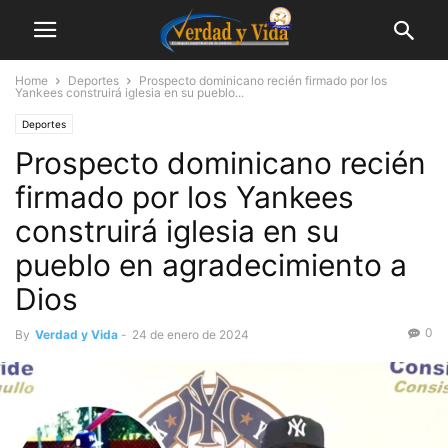
Home
Deportes
Prospecto dominicano recién firmado por los
Yankees construirá iglesia en su pueblo...
Deportes
Prospecto dominicano recién
firmado por los Yankees
construirá iglesia en su
pueblo en agradecimiento a
Dios
0
By
Verdad y Vida
-
24 de enero de 2024